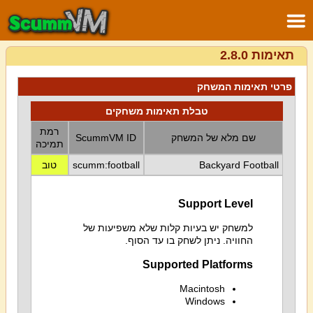
תאימות 2.8.0
פרטי תאימות המשחק
טבלת תאימות משחקים
רמת
שם מלא של המשחק
ScummVM ID
תמיכה
Backyard Football
scumm:football
טוב
Support Level
למשחק יש בעיות קלות שלא משפיעות של
החוויה. ניתן לשחק בו עד הסוף.
Supported Platforms
Macintosh
Windows