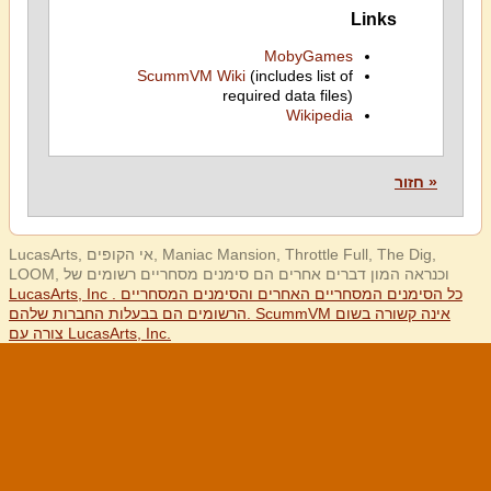
Links
MobyGames
ScummVM Wiki
(includes list of
required data files)
Wikipedia
« חזור
LucasArts, אי הקופים, Maniac Mansion, Throttle Full, The Dig,
LOOM, וכנראה המון דברים אחרים הם סימנים מסחריים רשומים של
LucasArts, Inc . כל הסימנים המסחריים האחרים והסימנים המסחריים
הרשומים הם בבעלות החברות שלהם. ScummVM אינה קשורה בשום
צורה עם LucasArts, Inc.