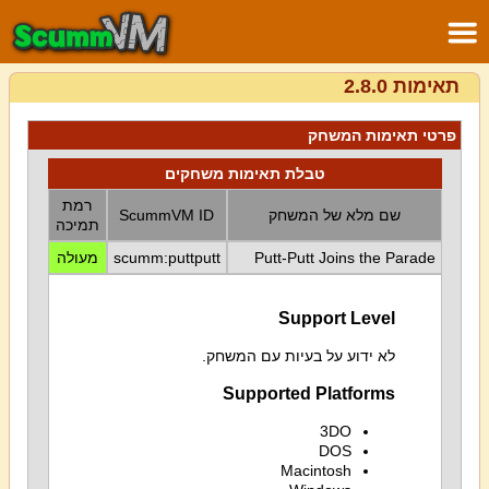
תאימות 2.8.0
פרטי תאימות המשחק
טבלת תאימות משחקים
רמת
שם מלא של המשחק
ScummVM ID
תמיכה
Putt-Putt Joins the Parade
scumm:puttputt
מעולה
Support Level
לא ידוע על בעיות עם המשחק.
Supported Platforms
3DO
DOS
Macintosh