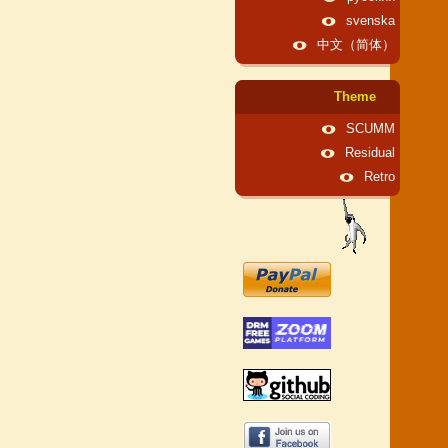
svenska
中文（简体）
Theme
SCUMM
Residual
Retro