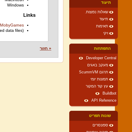
תיעוד
Windows
שאלות נפוצות.
Links
תיעוד
MobyGames
תאימות
ed data files)
ויקי
« חזור
התפתחות
Developer Central
מעקב באגים
תרגם ScummVM
תמונות יומי
עץ קוד המקור
Buildbot
API Reference
שונות תפריט
ספונסרים