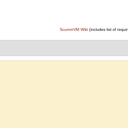
ScummVM Wiki
(includes list of requir