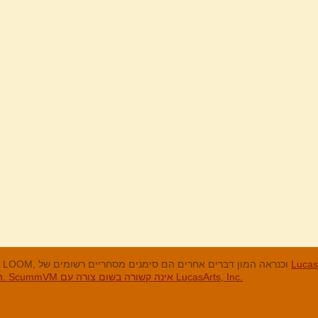
מנים המסחריים
LucasArts, אי הקופים, Maniac Mansion, Throttle Full, The Dig, LOOM, וכנראה המון דברים אחרים הם סימנים מסחריים רשומים של
האחרים והסימנים המסחריים הרשומים הם בבעלות החברות שלהם. ScummVM אינה קשורה בשום צורה עם LucasArts, Inc.