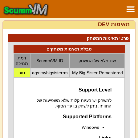
תאימות DEV
פרטי תאימות המשחק
טבלת תאימות משחקים
רמת
שם מלא של המשחק
ScummVM ID
תמיכה
My Big Sister Remastered
ags:mybigsisterrm
טוב
Support Level
למשחק יש בעיות קלות שלא משפיעות של
החוויה. ניתן לשחק בו עד הסוף.
Supported Platforms
Windows
Links