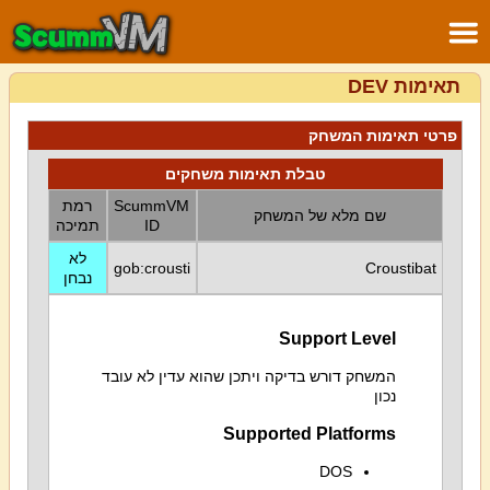
תאימות DEV
פרטי תאימות המשחק
טבלת תאימות משחקים
ScummVM
רמת
שם מלא של המשחק
ID
תמיכה
לא
gob:crousti
Croustibat
נבחן
Support Level
המשחק דורש בדיקה ויתכן שהוא עדין לא עובד
נכון
Supported Platforms
DOS