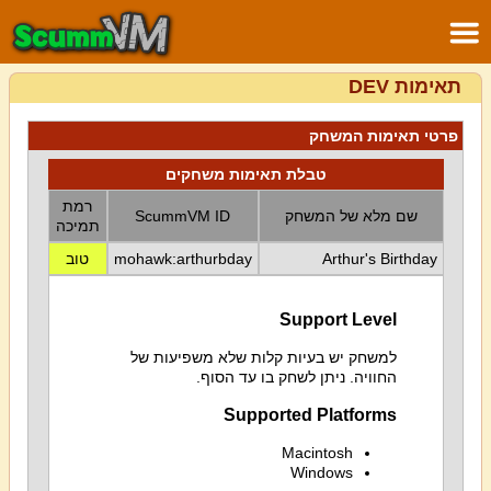
תאימות DEV
פרטי תאימות המשחק
טבלת תאימות משחקים
רמת
שם מלא של המשחק
ScummVM ID
תמיכה
Arthur's Birthday
mohawk:arthurbday
טוב
Support Level
למשחק יש בעיות קלות שלא משפיעות של
החוויה. ניתן לשחק בו עד הסוף.
Supported Platforms
Macintosh
Windows