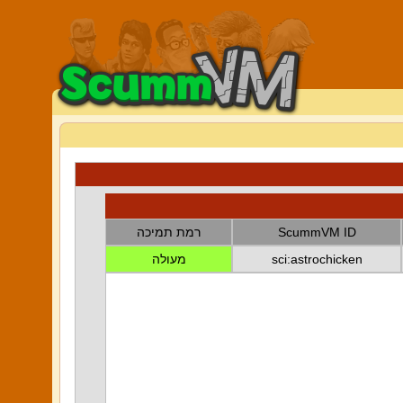
ScummVM ID
רמת תמיכה
sci:astrochicken
מעולה