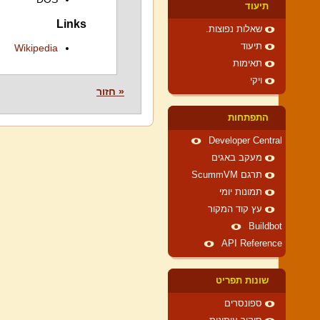
תיעוד
Links
שאלות נפוצות.
תיעוד
Wikipedia
תאימות
ויקי
« חזור
התפתחות
Developer Central
מעקב באגים
תרגם ScummVM
תמונות יומי
עץ קוד המקור
Buildbot
API Reference
שונות תפריט
ספונסרים