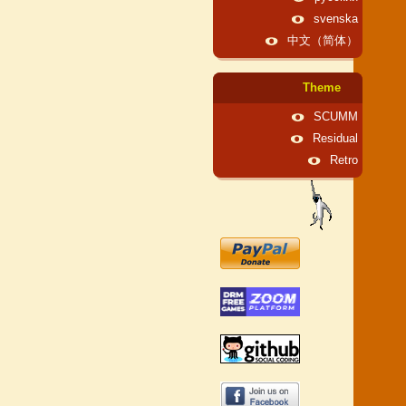
svenska
中文（简体）
Theme
SCUMM
Residual
Retro