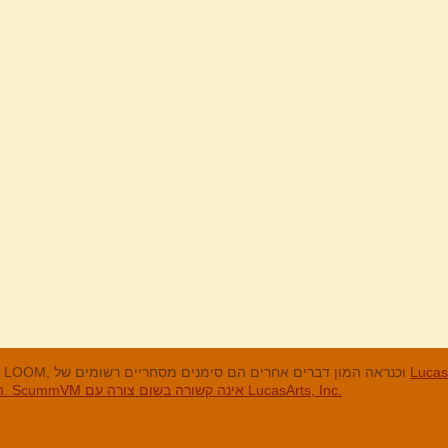
מנים המסחריים
LucasArts, אי הקופים, Maniac Mansion, Throttle Full, The Dig, LOOM, וכנראה המון דברים אחרים הם סימנים מסחריים רשומים של
האחרים והסימנים המסחריים הרשומים הם בבעלות החברות שלהם. ScummVM אינה קשורה בשום צורה עם LucasArts, Inc.