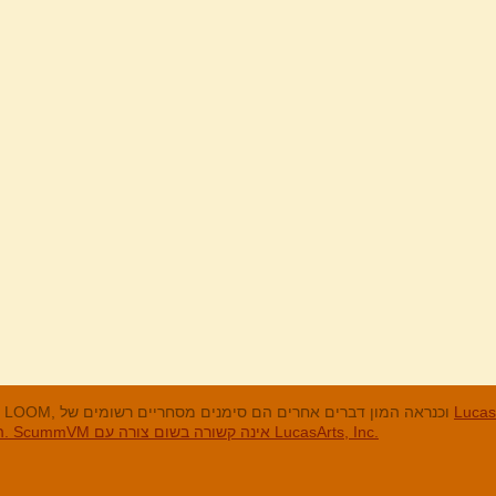
מנים המסחריים
LucasArts, אי הקופים, Maniac Mansion, Throttle Full, The Dig, LOOM, וכנראה המון דברים אחרים הם סימנים מסחריים רשומים של
האחרים והסימנים המסחריים הרשומים הם בבעלות החברות שלהם. ScummVM אינה קשורה בשום צורה עם LucasArts, Inc.