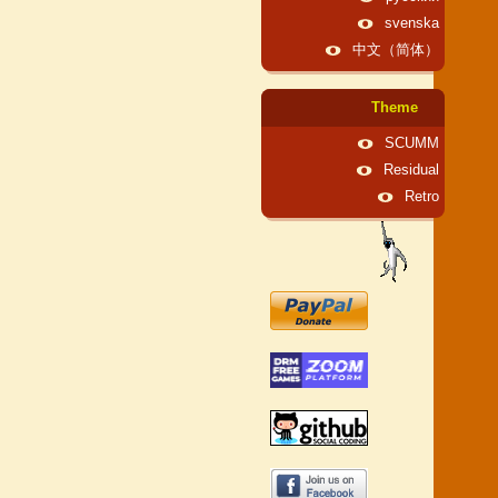
svenska
中文（简体）
Theme
SCUMM
Residual
Retro