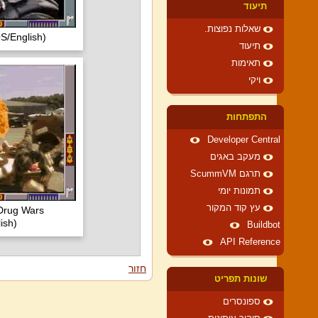
תיעוד
שאלות נפוצות.
S/English)
תיעוד
תאימות
ויקי
התפתחות
Developer Central
מעקב באגים
תרגם ScummVM
תמונות יומי
עץ קוד המקור
 Drug Wars
ish)
Buildbot
API Reference
חזור
שונות תפריט
ספונסרים