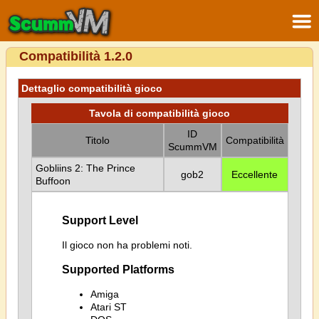
Compatibilità 1.2.0
Dettaglio compatibilità gioco
Tavola di compatibilità gioco
ID
Titolo
Compatibilità
ScummVM
Gobliins 2: The Prince
gob2
Eccellente
Buffoon
Support Level
Il gioco non ha problemi noti.
Supported Platforms
Amiga
Atari ST