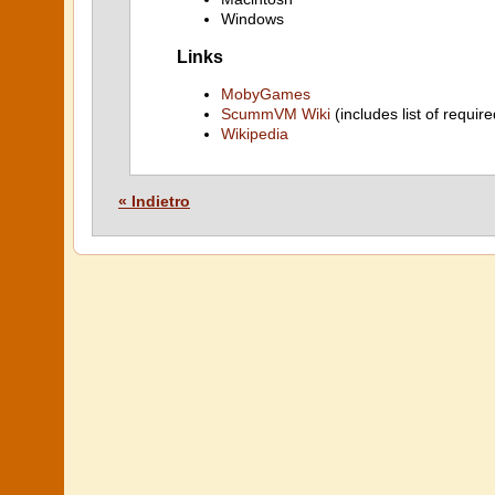
Windows
Links
MobyGames
ScummVM Wiki
(includes list of require
Wikipedia
« Indietro