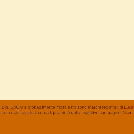
 Dig, LOOM e probabilmente molto altro sono marchi registrati di
Lucas
chi e marchi registrati sono di proprietà delle rispettive compagnie. Sc