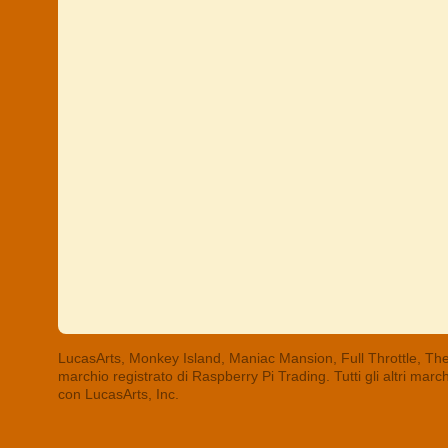
LucasArts, Monkey Island, Maniac Mansion, Full Throttle, The
marchio registrato di Raspberry Pi Trading. Tutti gli altri mar
con LucasArts, Inc.