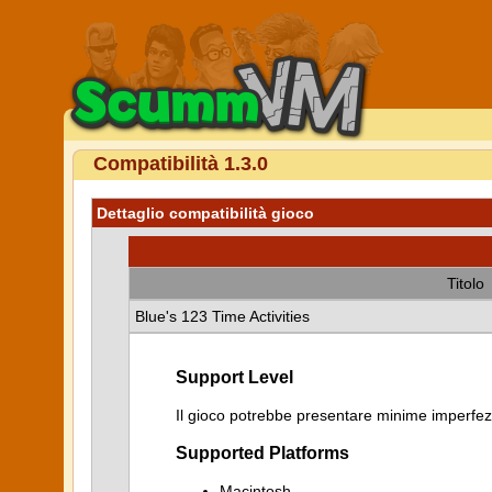
Compatibilità 1.3.0
Dettaglio compatibilità gioco
Titolo
Blue's 123 Time Activities
Support Level
Il gioco potrebbe presentare minime imperfezi
Supported Platforms
Macintosh