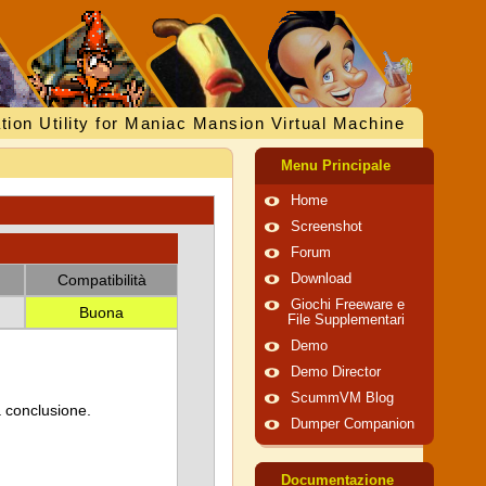
tion Utility for Maniac Mansion Virtual Machine
Menu Principale
Home
Screenshot
Forum
Compatibilità
Download
Giochi Freeware e
Buona
File Supplementari
Demo
Demo Director
ScummVM Blog
a conclusione.
Dumper Companion
Documentazione