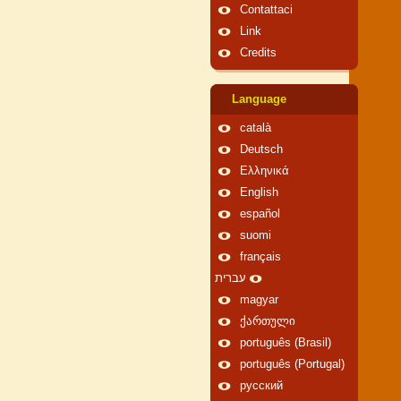
Contattaci
Link
Credits
Language
català
Deutsch
Ελληνικά
English
español
suomi
français
עברית
magyar
ქართული
português (Brasil)
português (Portugal)
русский