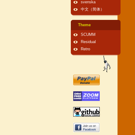
svenska
中文（简体）
Theme
SCUMM
Residual
Retro