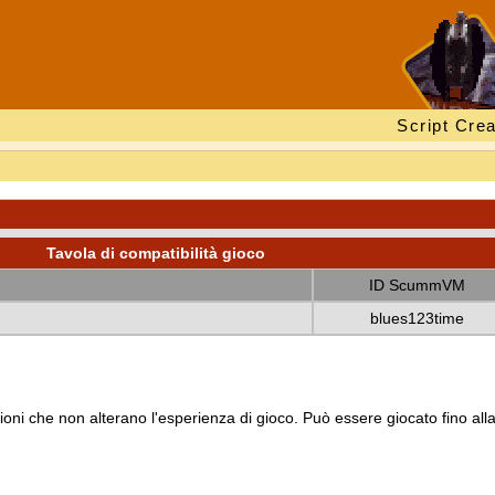
Script Crea
Tavola di compatibilità gioco
ID ScummVM
blues123time
oni che non alterano l'esperienza di gioco. Può essere giocato fino all