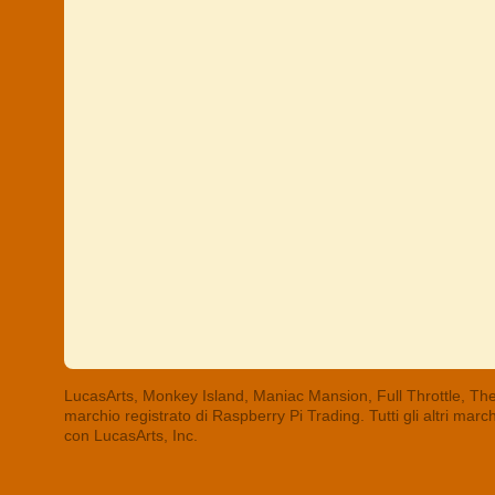
LucasArts, Monkey Island, Maniac Mansion, Full Throttle, The
marchio registrato di Raspberry Pi Trading. Tutti gli altri mar
con LucasArts, Inc.