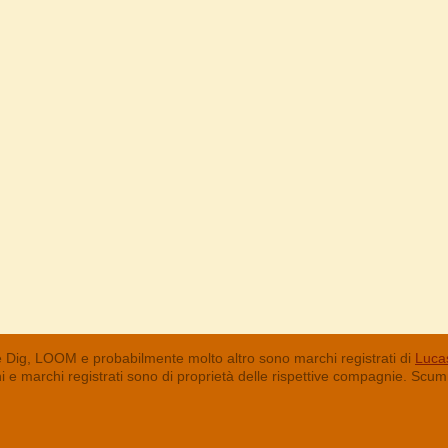
 Dig, LOOM e probabilmente molto altro sono marchi registrati di
Lucas
chi e marchi registrati sono di proprietà delle rispettive compagnie. Sc