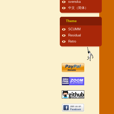
svenska
中文（简体）
Theme
SCUMM
Residual
Retro