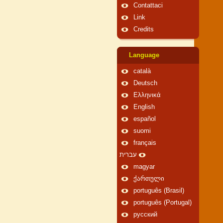
Contattaci
Link
Credits
Language
català
Deutsch
Ελληνικά
English
español
suomi
français
עברית
magyar
ქართული
português (Brasil)
português (Portugal)
русский