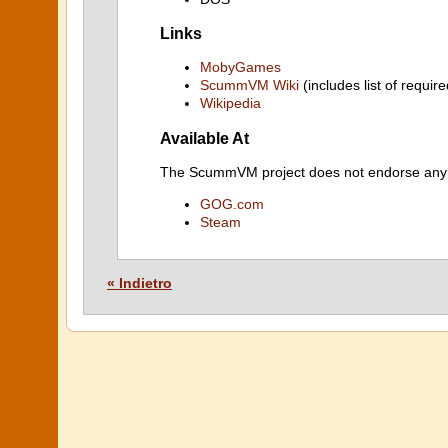
Links
MobyGames
ScummVM Wiki
(includes list of require
Wikipedia
Available At
The ScummVM project does not endorse any ind
GOG.com
Steam
« Indietro