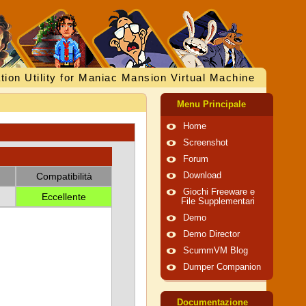
tion Utility for Maniac Mansion Virtual Machine
Menu Principale
Home
Screenshot
Forum
Compatibilità
Download
Giochi Freeware e
Eccellente
File Supplementari
Demo
Demo Director
ScummVM Blog
Dumper Companion
Documentazione