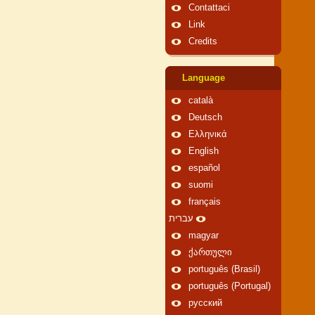
Contattaci
Link
Credits
Language
català
Deutsch
Ελληνικά
English
español
suomi
français
עברית
magyar
ქართული
português (Brasil)
português (Portugal)
русский