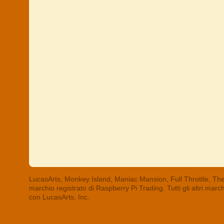
LucasArts, Monkey Island, Maniac Mansion, Full Throttle, The
marchio registrato di Raspberry Pi Trading. Tutti gli altri mar
con LucasArts, Inc.