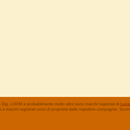
 Dig, LOOM e probabilmente molto altro sono marchi registrati di
Lucas
chi e marchi registrati sono di proprietà delle rispettive compagnie. Sc