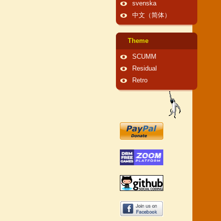
svenska
中文（简体）
Theme
SCUMM
Residual
Retro