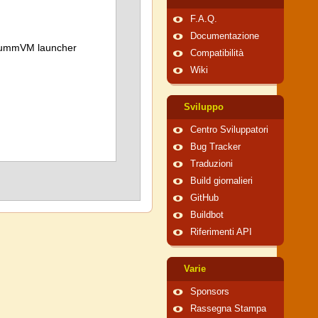
F.A.Q.
Documentazione
 ScummVM launcher
Compatibilità
Wiki
Sviluppo
Centro Sviluppatori
Bug Tracker
Traduzioni
Build giornalieri
GitHub
Buildbot
Riferimenti API
Varie
Sponsors
Rassegna Stampa