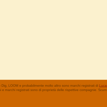
 Dig, LOOM e probabilmente molto altro sono marchi registrati di
Lucas
chi e marchi registrati sono di proprietà delle rispettive compagnie. Sc