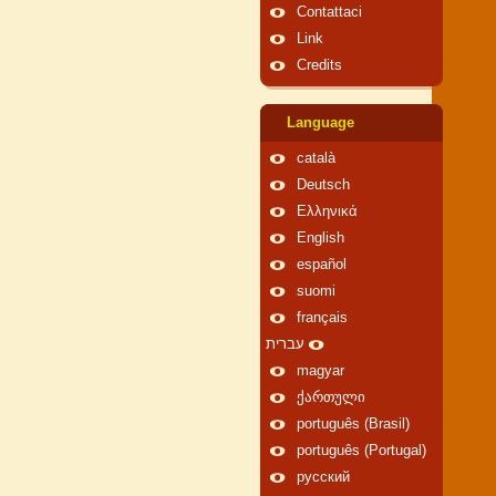
Contattaci
Link
Credits
Language
català
Deutsch
Ελληνικά
English
español
suomi
français
עברית
magyar
ქართული
português (Brasil)
português (Portugal)
русский