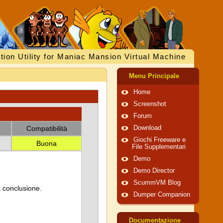
tion Utility for Maniac Mansion Virtual Machine
Menu Principale
Home
Screenshot
Forum
Compatibilità
Download
Giochi Freeware e
Buona
File Supplementari
Demo
Demo Director
ScummVM Blog
a conclusione.
Dumper Companion
Documentazione