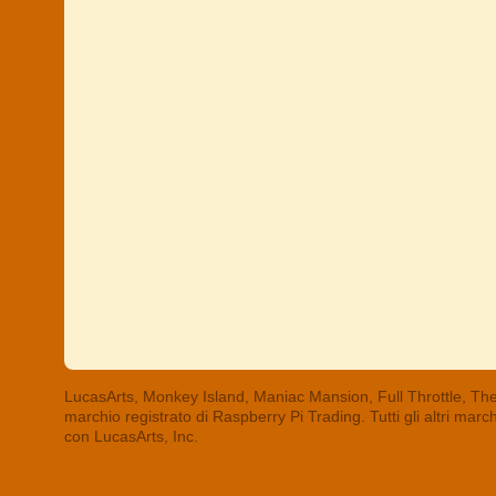
LucasArts, Monkey Island, Maniac Mansion, Full Throttle, The
marchio registrato di Raspberry Pi Trading. Tutti gli altri mar
con LucasArts, Inc.