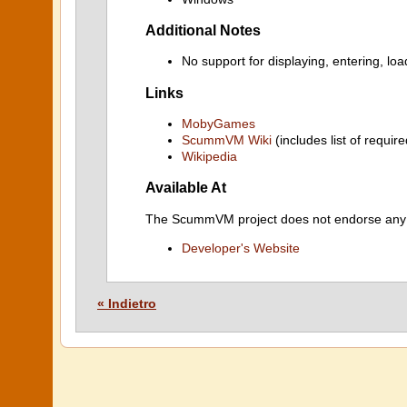
Additional Notes
No support for displaying, entering, lo
Links
MobyGames
ScummVM Wiki
(includes list of require
Wikipedia
Available At
The ScummVM project does not endorse any ind
Developer's Website
« Indietro