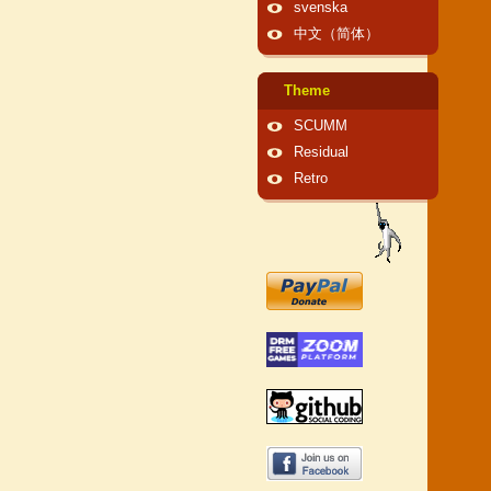
svenska
中文（简体）
Theme
SCUMM
Residual
Retro