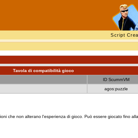
Script Crea
Tavola di compatibilità gioco
ID ScummVM
agos:puzzle
oni che non alterano l'esperienza di gioco. Può essere giocato fino all