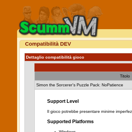
Compatibilità DEV
Dettaglio compatibilità gioco
Titolo
Simon the Sorcerer's Puzzle Pack: NoPatience
Support Level
Il gioco potrebbe presentare minime imperfezi
Supported Platforms
Windows