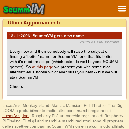
Ultimi Aggiornamenti
18 dic 2006
: ScummVM gets new name
Scritto da sev, fingolfin
Every now and then somebody will raise the subject of
finding a 'better' name for ScummVM, one that fits better
with it's modern scope (which extends well beyond SCUMM
games). So
at this page
we present you with some nice
alternatives. Choose whichever suits you best -- but we will
stay ScummVM.
Cheers
LucasArts, Monkey Island, Maniac Mansion, Full Throttle, The Dig,
LOOM e probabilmente molto altro sono marchi registrati di
LucasArts, Inc.
. Raspberry Pi è un marchio registrato di Raspberry
Pi Trading. Tutti gli altri marchi e marchi registrati sono di proprietà
delle rispettive compagnie. ScummVM non è in alcun modo affiliato