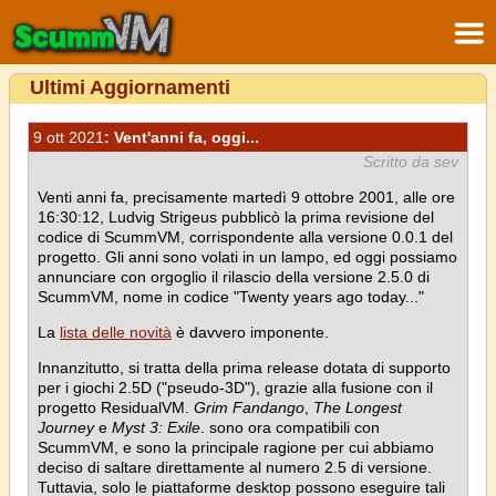
Ultimi Aggiornamenti
9 ott 2021
: Vent'anni fa, oggi...
Scritto da sev
Venti anni fa, precisamente martedì 9 ottobre 2001, alle ore
16:30:12, Ludvig Strigeus pubblicò la prima revisione del
codice di ScummVM, corrispondente alla versione 0.0.1 del
progetto. Gli anni sono volati in un lampo, ed oggi possiamo
annunciare con orgoglio il rilascio della versione 2.5.0 di
ScummVM, nome in codice "Twenty years ago today..."
La
lista delle novità
è davvero imponente.
Innanzitutto, si tratta della prima release dotata di supporto
per i giochi 2.5D ("pseudo-3D"), grazie alla fusione con il
progetto ResidualVM.
Grim Fandango
,
The Longest
Journey
e
Myst 3: Exile
. sono ora compatibili con
ScummVM, e sono la principale ragione per cui abbiamo
deciso di saltare direttamente al numero 2.5 di versione.
Tuttavia, solo le piattaforme desktop possono eseguire tali