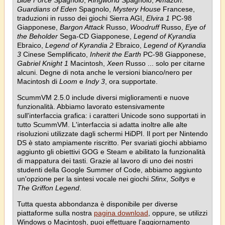
Blue Force
Spagnolo,
Ringworld
Spagnolo,
Amazon:
Guardians of Eden
Spagnolo,
Mystery House
Francese,
traduzioni in russo dei giochi Sierra AGI,
Elvira 1
PC-98
Giapponese,
Bargon Attack
Russo,
Woodruff
Russo,
Eye of
the Beholder
Sega-CD Giapponese,
Legend of Kyrandia
Ebraico,
Legend of Kyrandia 2
Ebraico,
Legend of Kyrandia
3
Cinese Semplificato,
Inherit the Earth
PC-98 Giapponese,
Gabriel Knight 1
Macintosh,
Xeen
Russo ... solo per citarne
alcuni. Degne di nota anche le versioni bianco/nero per
Macintosh di
Loom
e
Indy 3
, ora supportate.
ScummVM 2.5.0 include diversi miglioramenti e nuove
funzionalità. Abbiamo lavorato estensivamente
sull'interfaccia grafica: i caratteri Unicode sono supportati in
tutto ScummVM. L'interfaccia si adatta inoltre alle alte
risoluzioni utilizzate dagli schermi HiDPI. Il port per Nintendo
DS è stato ampiamente riscritto. Per svariati giochi abbiamo
aggiunto gli obiettivi GOG e Steam e abilitato la funzionalità
di mappatura dei tasti. Grazie al lavoro di uno dei nostri
studenti della Google Summer of Code, abbiamo aggiunto
un'opzione per la sintesi vocale nei giochi
Sfinx
,
Soltys
e
The Griffon Legend
.
Tutta questa abbondanza è disponibile per diverse
piattaforme sulla nostra
pagina download
, oppure, se utilizzi
Windows o Macintosh, puoi effettuare l'aggiornamento