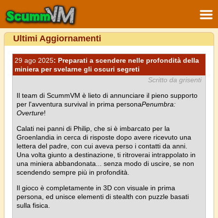
Ultimi Aggiornamenti
29 ago 2025
: Preparati a scendere nelle profondità della
miniera per svelarne gli oscuri segreti
Scritto da grisenti
Il team di ScummVM è lieto di annunciare il pieno supporto
per l'avventura survival in prima persona
Penumbra:
Overture
!
Calati nei panni di Philip, che si è imbarcato per la
Groenlandia in cerca di risposte dopo avere ricevuto una
lettera del padre, con cui aveva perso i contatti da anni.
Una volta giunto a destinazione, ti ritroverai intrappolato in
una miniera abbandonata... senza modo di uscire, se non
scendendo sempre più in profondità.
Il gioco è completamente in 3D con visuale in prima
persona, ed unisce elementi di stealth con puzzle basati
sulla fisica.