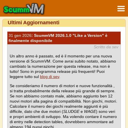
Ultimi Aggiornamenti
31 gen 2026
: ScummVM 2026.1.0 "Like a Version" è
finalmente disponibile
Scritto da sev
Un altro anno è passato, ed è il momento per una nuova
versione di ScummVM. Come avrai subito notato, abbiamo
cambiato la numerazione per questa release, ma non è
tutto! Sono in programma release più frequenti! Puoi
leggere tutto sul
blog di sev
.
Se consideriamo il numero di motori e nuove funzionalità ,
si tratta probabilmente della release più grande di sempre.
Se non abbiamo contato male, abbiamo aggiunto ben 12
nuovi motori alla pagina di compatibilità. Non giochi, motori.
Calcolare il numero dei giochi realmente aggiunti è più
difficile, dato che due motori (
SLUDGE
e
WAGE
) sono veri
e propri ambienti di sviluppo. Ma volendo contare il numero
di entry nelle detection tables, dovrebbero ammontare ad
almeno 194 nuovi giochi.