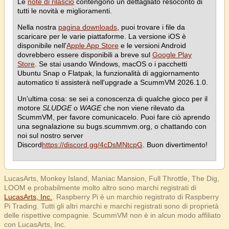
Le
note di rilascio
contengono un dettagliato resoconto di
tutti le novità e miglioramenti.
Nella nostra
pagina downloads
, puoi trovare i file da
scaricare per le varie piattaforme. La versione iOS è
disponibile nell'
Apple App Store
e le versioni Android
dovrebbero essere disponibili a breve sul
Google Play
Store
. Se stai usando Windows, macOS o i pacchetti
Ubuntu Snap o Flatpak, la funzionalità di aggiornamento
automatico ti assisterà nell'upgrade a ScummVM 2026.1.0.
Un'ultima cosa: se sei a conoscenza di qualche gioco per il
motore
SLUDGE
o
WAGE
che non viene rilevato da
ScummVM, per favore comunicacelo. Puoi fare ciò aprendo
una segnalazione su bugs.scummvm.org, o chattando con
noi sul nostro server
Discord
https://discord.gg/4cDsMNtcpG
. Buon divertimento!
LucasArts, Monkey Island, Maniac Mansion, Full Throttle, The Dig,
LOOM e probabilmente molto altro sono marchi registrati di
LucasArts, Inc.
. Raspberry Pi è un marchio registrato di Raspberry
Pi Trading. Tutti gli altri marchi e marchi registrati sono di proprietà
delle rispettive compagnie. ScummVM non è in alcun modo affiliato
con LucasArts, Inc.