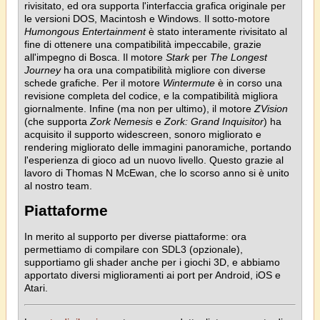
rivisitato, ed ora supporta l'interfaccia grafica originale per
le versioni DOS, Macintosh e Windows. Il sotto-motore
Humongous Entertainment
è stato interamente rivisitato al
fine di ottenere una compatibilità impeccabile, grazie
all'impegno di Bosca. Il motore
Stark
per
The Longest
Journey
ha ora una compatibilità migliore con diverse
schede grafiche. Per il motore
Wintermute
è in corso una
revisione completa del codice, e la compatibilità migliora
giornalmente. Infine (ma non per ultimo), il motore
ZVision
(che supporta
Zork Nemesis
e
Zork: Grand Inquisitor
) ha
acquisito il supporto widescreen, sonoro migliorato e
rendering migliorato delle immagini panoramiche, portando
l'esperienza di gioco ad un nuovo livello. Questo grazie al
lavoro di Thomas N McEwan, che lo scorso anno si è unito
al nostro team.
Piattaforme
In merito al supporto per diverse piattaforme: ora
permettiamo di compilare con SDL3 (opzionale),
supportiamo gli shader anche per i giochi 3D, e abbiamo
apportato diversi miglioramenti ai port per Android, iOS e
Atari.