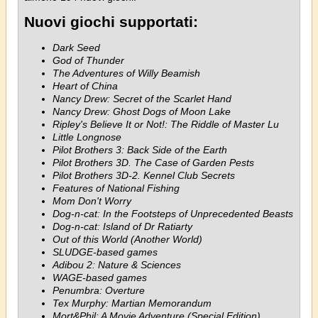
Nuovi giochi supportati:
Dark Seed
God of Thunder
The Adventures of Willy Beamish
Heart of China
Nancy Drew: Secret of the Scarlet Hand
Nancy Drew: Ghost Dogs of Moon Lake
Ripley's Believe It or Not!: The Riddle of Master Lu
Little Longnose
Pilot Brothers 3: Back Side of the Earth
Pilot Brothers 3D. The Case of Garden Pests
Pilot Brothers 3D-2. Kennel Club Secrets
Features of National Fishing
Mom Don't Worry
Dog-n-cat: In the Footsteps of Unprecedented Beasts
Dog-n-cat: Island of Dr Ratiarty
Out of this World (Another World)
SLUDGE-based games
Adibou 2: Nature & Sciences
WAGE-based games
Penumbra: Overture
Tex Murphy: Martian Memorandum
Mort&Phil: A Movie Adventure (Special Edition)