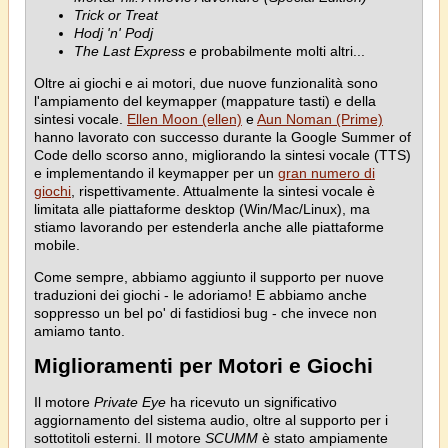
Trick or Treat
Hodj 'n' Podj
The Last Express
e probabilmente molti altri...
Oltre ai giochi e ai motori, due nuove funzionalità sono
l'ampiamento del keymapper (mappature tasti) e della
sintesi vocale.
Ellen Moon (ellen)
e
Aun Noman (Prime)
hanno lavorato con successo durante la Google Summer of
Code dello scorso anno, migliorando la sintesi vocale (TTS)
e implementando il keymapper per un
gran numero di
giochi
, rispettivamente. Attualmente la sintesi vocale è
limitata alle piattaforme desktop (Win/Mac/Linux), ma
stiamo lavorando per estenderla anche alle piattaforme
mobile.
Come sempre, abbiamo aggiunto il supporto per nuove
traduzioni dei giochi - le adoriamo! E abbiamo anche
soppresso un bel po' di fastidiosi bug - che invece non
amiamo tanto.
Miglioramenti per Motori e Giochi
Il motore
Private Eye
ha ricevuto un significativo
aggiornamento del sistema audio, oltre al supporto per i
sottotitoli esterni. Il motore
SCUMM
è stato ampiamente