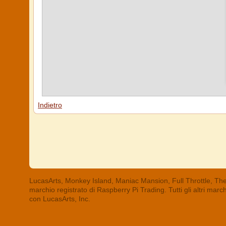
Indietro
LucasArts, Monkey Island, Maniac Mansion, Full Throttle, The
marchio registrato di Raspberry Pi Trading. Tutti gli altri mar
con LucasArts, Inc.