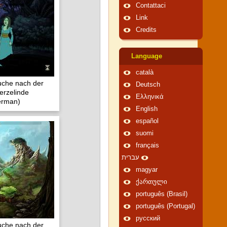
Contattaci
Link
Credits
Language
català
Suche nach der
Deutsch
erzelinde
Ελληνικά
erman)
English
español
suomi
français
עברית
magyar
ქართული
português (Brasil)
português (Portugal)
русский
Suche nach der