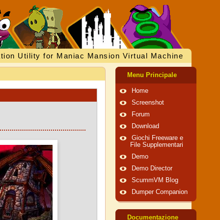
tion Utility for Maniac Mansion Virtual Machine
Menu Principale
Home
Screenshot
Forum
Download
Giochi Freeware e
File Supplementari
Demo
Demo Director
ScummVM Blog
Dumper Companion
Documentazione