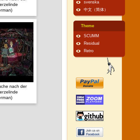
svenska
erzelinde
erman)
中文（简体）
Theme
SCUMM
Residual
Retro
Suche nach der
erzelinde
erman)