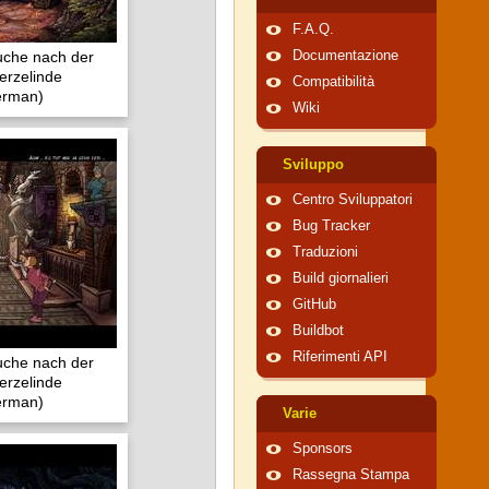
F.A.Q.
Suche nach der
Documentazione
erzelinde
Compatibilità
erman)
Wiki
Sviluppo
Centro Sviluppatori
Bug Tracker
Traduzioni
Build giornalieri
GitHub
Buildbot
Riferimenti API
Suche nach der
erzelinde
erman)
Varie
Sponsors
Rassegna Stampa