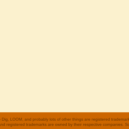
 Dig, LOOM, and probably lots of other things are registered trademar
 and registered trademarks are owned by their respective companies. S