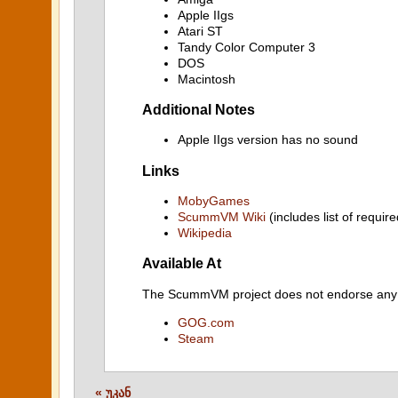
Apple IIgs
Atari ST
Tandy Color Computer 3
DOS
Macintosh
Additional Notes
Apple IIgs version has no sound
Links
MobyGames
ScummVM Wiki
(includes list of require
Wikipedia
Available At
The ScummVM project does not endorse any ind
GOG.com
Steam
« უკან