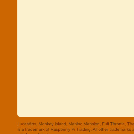
LucasArts, Monkey Island, Maniac Mansion, Full Throttle, The
is a trademark of Raspberry Pi Trading. All other trademarks