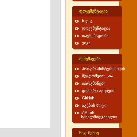
დოკუმენტაცია
ხ.დ.კ.
დოკუმენტაცია
თავსებადობა
ვიკი
შემუშავება
პროგრამისტებისთვის
შეცდომების სია
თარგმანები
დღიური აგებები
GitHub
აგების ბოტი
API-ის
სახელმძღვანელო
სხვ. მენიუ