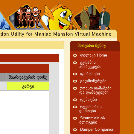
tion Utility for Maniac Mansion Virtual Machine
მთავარი მენიუ
ღილაკი Home
ეკრანის
ანაბეჭდები
ფორუმები
მხარდაჭერის დონე
გადმოწერები
კარგი
უფასო თამაშები
და დამატებები
დემოები
რეჟისორის
დემოები
ScummVM-ის
ბლოგები
Dumper Companion