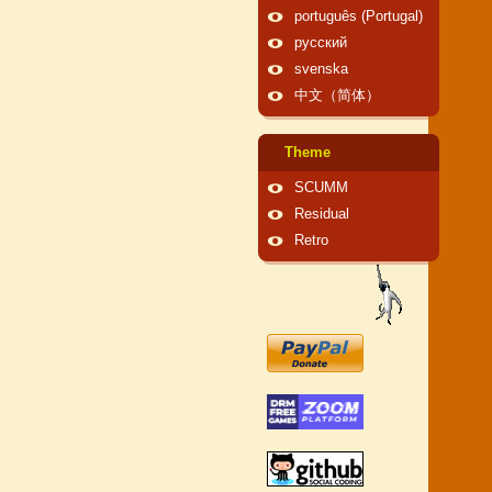
português (Portugal)
русский
svenska
中文（简体）
Theme
SCUMM
Residual
Retro