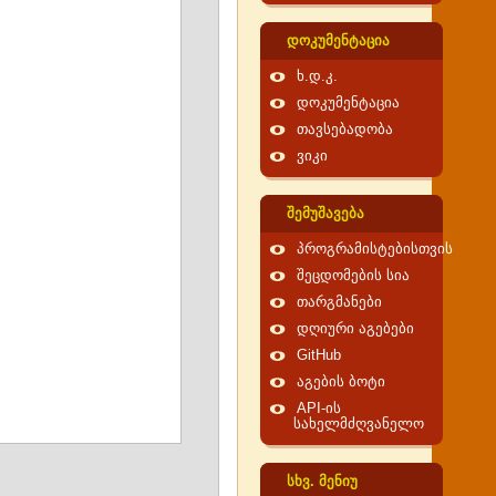
დოკუმენტაცია
ხ.დ.კ.
დოკუმენტაცია
თავსებადობა
ვიკი
შემუშავება
პროგრამისტებისთვის
შეცდომების სია
თარგმანები
დღიური აგებები
GitHub
აგების ბოტი
API-ის
სახელმძღვანელო
სხვ. მენიუ