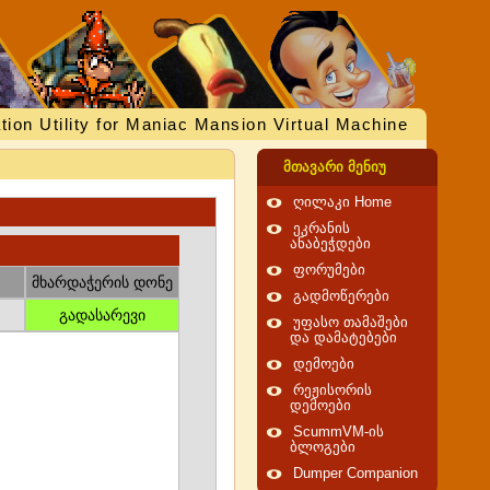
tion Utility for Maniac Mansion Virtual Machine
მთავარი მენიუ
ღილაკი Home
ეკრანის
ანაბეჭდები
ფორუმები
მხარდაჭერის დონე
გადმოწერები
გადასარევი
უფასო თამაშები
და დამატებები
დემოები
რეჟისორის
დემოები
ScummVM-ის
ბლოგები
Dumper Companion