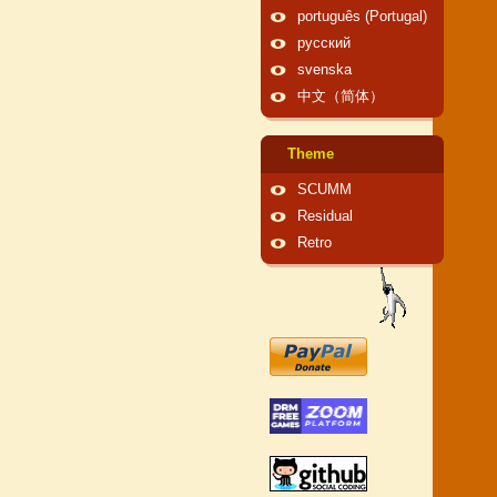
português (Portugal)
русский
svenska
中文（简体）
Theme
SCUMM
Residual
Retro