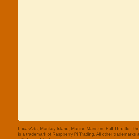
LucasArts, Monkey Island, Maniac Mansion, Full Throttle, The
is a trademark of Raspberry Pi Trading. All other trademarks