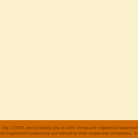
 Dig, LOOM, and probably lots of other things are registered trademar
 and registered trademarks are owned by their respective companies. S