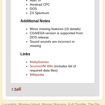
Atari ST
Amstrad CPC
DOS
ZX Spectrum
Additional Notes
Minor missing features (UI details)
CGA/EGA version is supported from
DOS release
Sound sounds are incorrect or
missing
Links
MobyGames
ScummVM Wiki
(includes list of
required data files)
Wikipedia
« უკან
LucasArts, Monkey Island, Maniac Mansion, Full Throttle, The Dig,