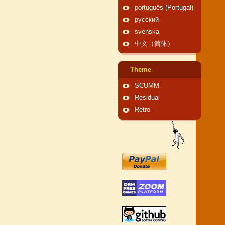
português (Portugal)
русский
svenska
中文（简体）
Theme
SCUMM
Residual
Retro