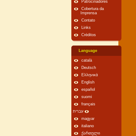
Patrocinadores
Cobertura da
Imprensa
Contato
Links
Créditos
Language
català
Deutsch
Ελληνικά
English
español
suomi
français
עברית
magyar
italiano
ქართული