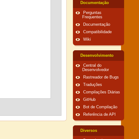
Documentação
Perguntas
Frequentes
Documentação
Compatibilidade
Wiki
Desenvolvimento
Central do
Desenvolvedor
Rastreador de Bugs
Traduções
Compilações Diárias
GitHub
Bot de Compilação
Referência de API
Diversos