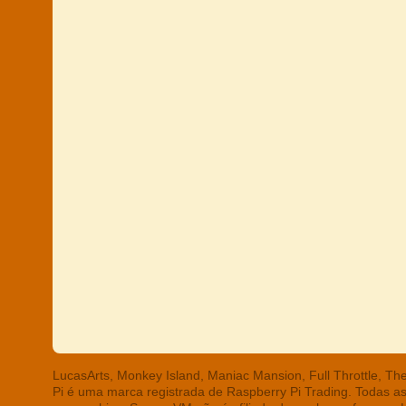
LucasArts, Monkey Island, Maniac Mansion, Full Throttle, T
Pi é uma marca registrada de Raspberry Pi Trading. Todas a