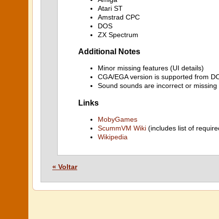
Atari ST
Amstrad CPC
DOS
ZX Spectrum
Additional Notes
Minor missing features (UI details)
CGA/EGA version is supported from D
Sound sounds are incorrect or missing
Links
MobyGames
ScummVM Wiki
(includes list of require
Wikipedia
« Voltar