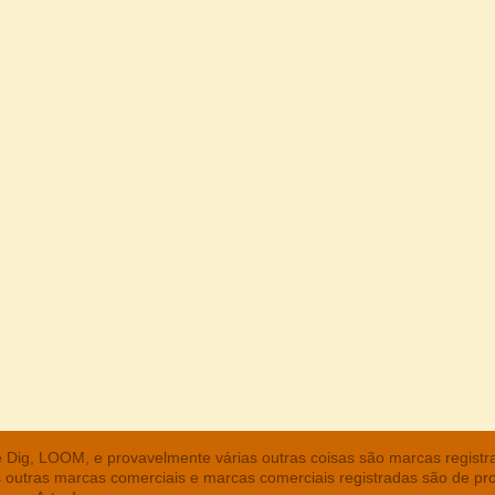
he Dig, LOOM, e provavelmente várias outras coisas são marcas regist
s outras marcas comerciais e marcas comerciais registradas são de pr