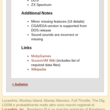
DOS
ZX Spectrum
Additional Notes
Minor missing features (UI details)
CGA/EGA version is supported from
DOS release
Sound sounds are incorrect or
missing
Links
MobyGames
ScummVM Wiki
(includes list of
required data files)
Wikipedia
« Indietro
LucasArts, Monkey Island, Maniac Mansion, Full Throttle, The Dig,
LOOM e probabilmente molto altro sono marchi registrati di
LucasArts, Inc.
. Raspberry Pi è un marchio registrato di Raspberry