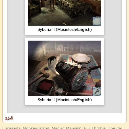
Syberia II (Macintosh/English)
Syberia II (Macintosh/English)
უკან
LucasArts, Monkey Island, Maniac Mansion, Full Throttle, The Dig,