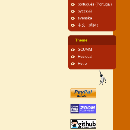
português (Portugal)
русский
svenska
中文（简体）
Theme
SCUMM
Residual
Retro