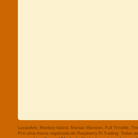
LucasArts, Monkey Island, Maniac Mansion, Full Throttle, T
Pi é uma marca registrada de Raspberry Pi Trading. Todas a