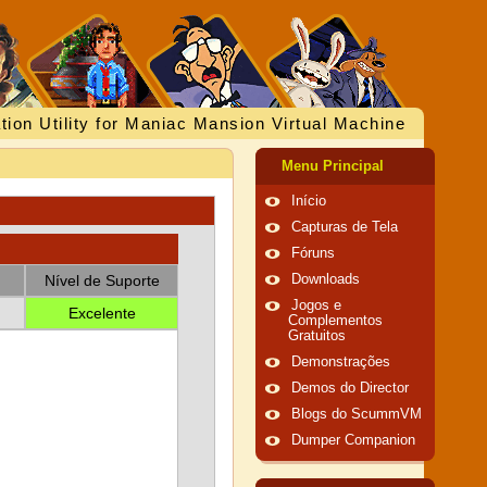
tion Utility for Maniac Mansion Virtual Machine
Menu Principal
Início
Capturas de Tela
Fóruns
Nível de Suporte
Downloads
Jogos e
Excelente
Complementos
Gratuitos
Demonstrações
Demos do Director
Blogs do ScummVM
Dumper Companion