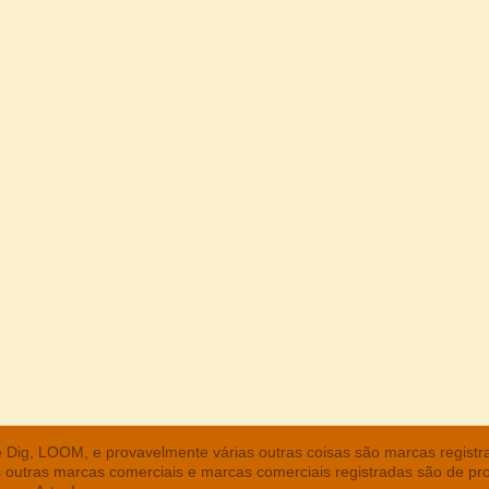
he Dig, LOOM, e provavelmente várias outras coisas são marcas regist
s outras marcas comerciais e marcas comerciais registradas são de pr