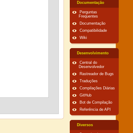
Documentação
Perguntas
Frequentes
Documentação
Compatibilidade
Wiki
Desenvolvimento
Central do
Desenvolvedor
Rastreador de Bugs
Traduções
Compilações Diárias
GitHub
Bot de Compilação
Referência de API
Diversos