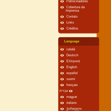
Patrocinadores
Cobertura da
Imprensa
Contato
Links
Créditos
Language
català
Deutsch
Ελληνικά
English
español
suomi
français
עברית
magyar
italiano
ქართული