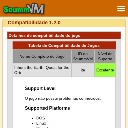
Compatibilidade 1.2.0
Detalhes de compatibilidade do jogo
Tabela de Compatibilidade de Jogos
ID do
Nível de
Nome Completo do Jogo
ScummVM
Suporte
Inherit the Earth: Quest for the
ite
Excelente
Orb
Support Level
O jogo não possui problemas conhecidos.
Supported Platforms
DOS
Linux