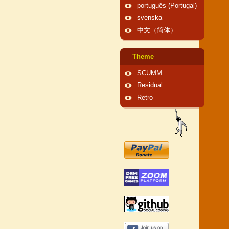
português (Portugal)
svenska
中文（简体）
Theme
SCUMM
Residual
Retro