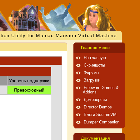
tion Utility for Maniac Mansion Virtual Machine
Главное меню
На главную
Скриншоты
Форумы
Уровень поддержки
Загрузки
Freeware Games &
Превосходный
Addons
Демоверсии
Director Demos
Блоги ScummVM
Dumper Companion
Документация