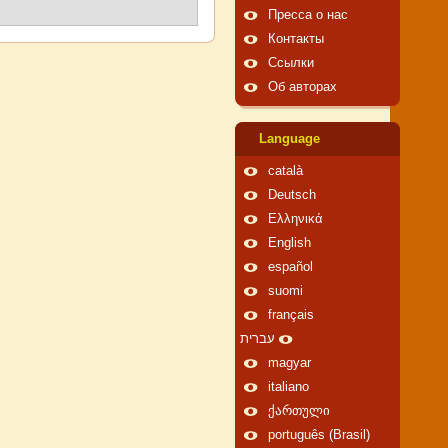
Пресса о нас
Контакты
Ссылки
Об авторах
Language
català
Deutsch
Ελληνικά
English
español
suomi
français
עברית
magyar
italiano
ქართული
português (Brasil)