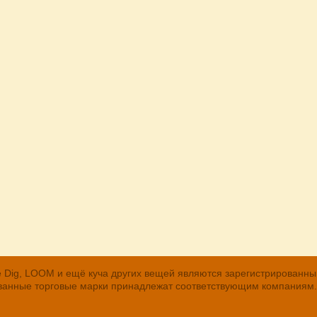
, The Dig, LOOM и ещё куча других вещей являются зарегистрирован
рованные торговые марки принадлежат соответствующим компаниям