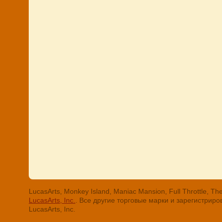
LucasArts, Monkey Island, Maniac Mansion, Full Throttle
LucasArts, Inc.
. Все другие торговые марки и зарегистри
LucasArts, Inc.