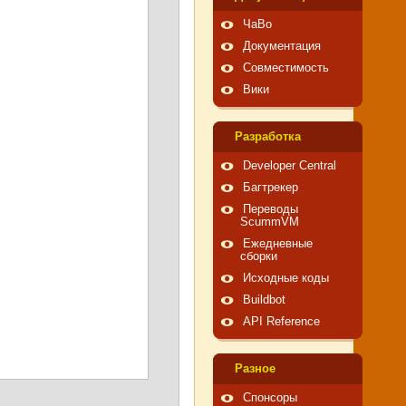
ЧаВо
Документация
Совместимость
Вики
Pазработка
Developer Central
Багтрекер
Переводы
ScummVM
Ежедневные
сборки
Исходные коды
Buildbot
API Reference
Pазное
Спонсоры