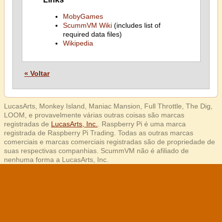
MobyGames
ScummVM Wiki
(includes list of
required data files)
Wikipedia
« Voltar
LucasArts, Monkey Island, Maniac Mansion, Full Throttle, The Dig,
LOOM, e provavelmente várias outras coisas são marcas
registradas de
LucasArts, Inc.
. Raspberry Pi é uma marca
registrada de Raspberry Pi Trading. Todas as outras marcas
comerciais e marcas comerciais registradas são de propriedade de
suas respectivas companhias. ScummVM não é afiliado de
nenhuma forma a LucasArts, Inc.