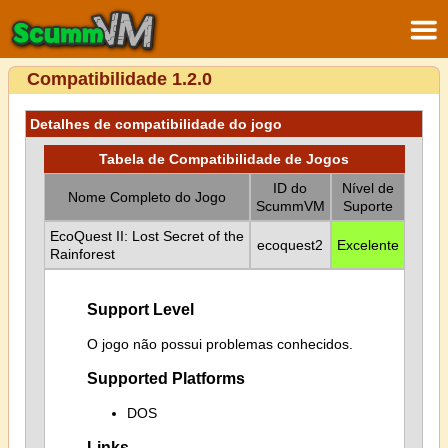
Compatibilidade 1.2.0
Detalhes de compatibilidade do jogo
Tabela de Compatibilidade de Jogos
ID do
Nível de
Nome Completo do Jogo
ScummVM
Suporte
EcoQuest II: Lost Secret of the
ecoquest2
Excelente
Rainforest
Support Level
O jogo não possui problemas conhecidos.
Supported Platforms
DOS
Links