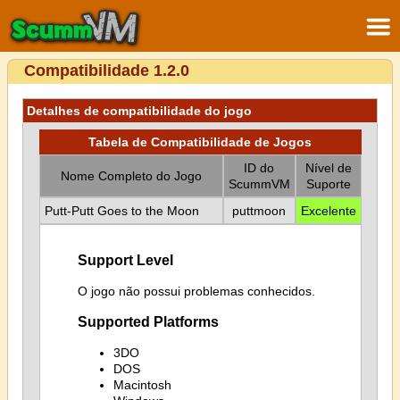
Compatibilidade 1.2.0
Detalhes de compatibilidade do jogo
Tabela de Compatibilidade de Jogos
ID do
Nível de
Nome Completo do Jogo
ScummVM
Suporte
Putt-Putt Goes to the Moon
puttmoon
Excelente
Support Level
O jogo não possui problemas conhecidos.
Supported Platforms
3DO
DOS
Macintosh