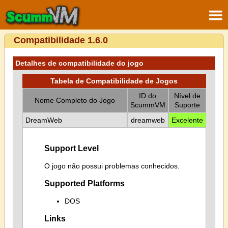
Compatibilidade 1.6.0
Detalhes de compatibilidade do jogo
Tabela de Compatibilidade de Jogos
ID do
Nível de
Nome Completo do Jogo
ScummVM
Suporte
DreamWeb
dreamweb
Excelente
Support Level
O jogo não possui problemas conhecidos.
Supported Platforms
DOS
Links