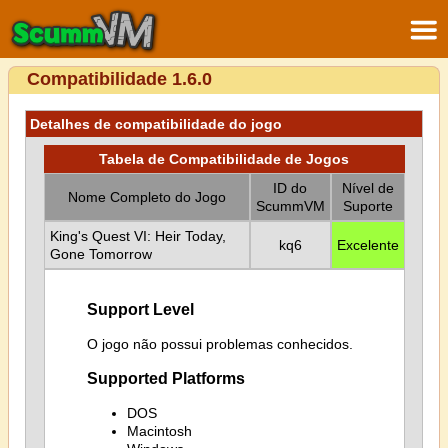
Compatibilidade 1.6.0
Detalhes de compatibilidade do jogo
Tabela de Compatibilidade de Jogos
ID do
Nível de
Nome Completo do Jogo
ScummVM
Suporte
King's Quest VI: Heir Today,
kq6
Excelente
Gone Tomorrow
Support Level
O jogo não possui problemas conhecidos.
Supported Platforms
DOS
Macintosh