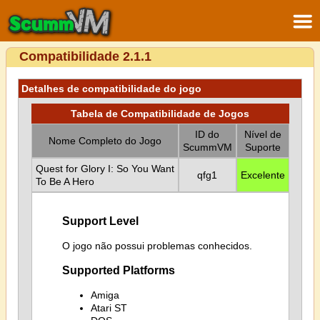
Compatibilidade 2.1.1
Detalhes de compatibilidade do jogo
Tabela de Compatibilidade de Jogos
ID do
Nível de
Nome Completo do Jogo
ScummVM
Suporte
Quest for Glory I: So You Want
qfg1
Excelente
To Be A Hero
Support Level
O jogo não possui problemas conhecidos.
Supported Platforms
Amiga
Atari ST