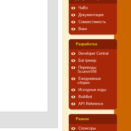
ЧаВо
Документация
Совместимость
Вики
Pазработка
Developer Central
Багтрекер
Переводы
ScummVM
Ежедневные
сборки
Исходные коды
Buildbot
API Reference
Pазное
Спонсоры