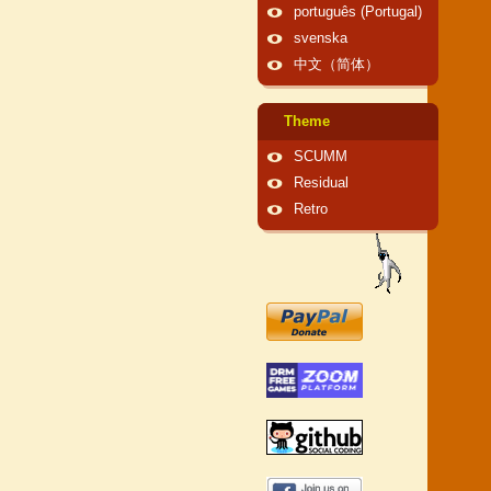
português (Portugal)
svenska
中文（简体）
Theme
SCUMM
Residual
Retro