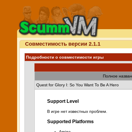
Совместимость версии 2.1.1
Подробности о совместимости игры
Полное назван
Quest for Glory I: So You Want To Be A Hero
Support Level
В игре нет известных проблем.
Supported Platforms
Amiga