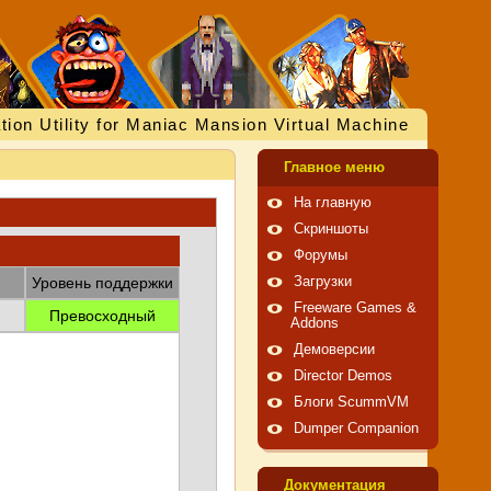
tion Utility for Maniac Mansion Virtual Machine
Главное меню
На главную
Скриншоты
Форумы
Уровень поддержки
Загрузки
Freeware Games &
Превосходный
Addons
Демоверсии
Director Demos
Блоги ScummVM
Dumper Companion
Документация