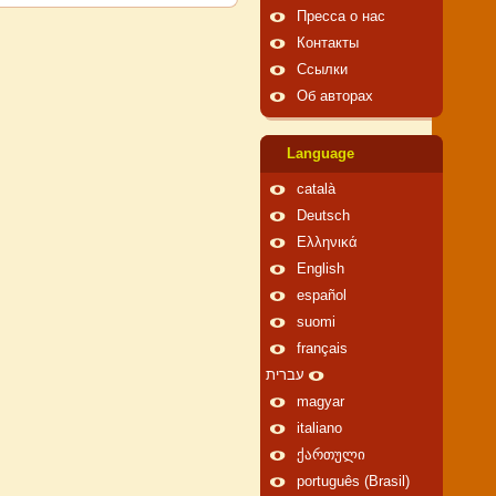
Пресса о нас
Контакты
Ссылки
Об авторах
Language
català
Deutsch
Ελληνικά
English
español
suomi
français
עברית
magyar
italiano
ქართული
português (Brasil)