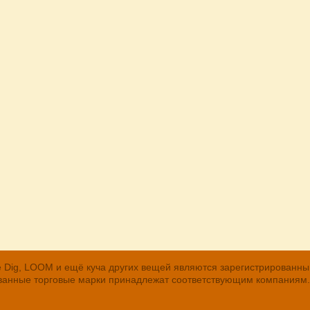
, The Dig, LOOM и ещё куча других вещей являются зарегистрирован
рованные торговые марки принадлежат соответствующим компаниям