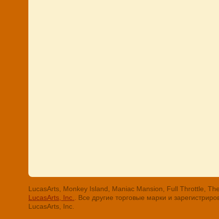
LucasArts, Monkey Island, Maniac Mansion, Full Throttle
LucasArts, Inc.
. Все другие торговые марки и зарегистри
LucasArts, Inc.