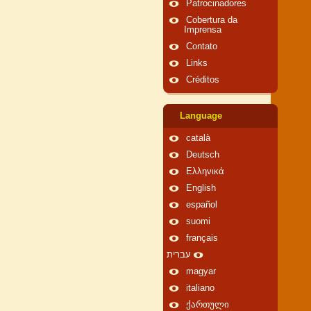
Patrocinadores
Cobertura da
Imprensa
Contato
Links
Créditos
Language
català
Deutsch
Ελληνικά
English
español
suomi
français
עברית
magyar
italiano
ქართული