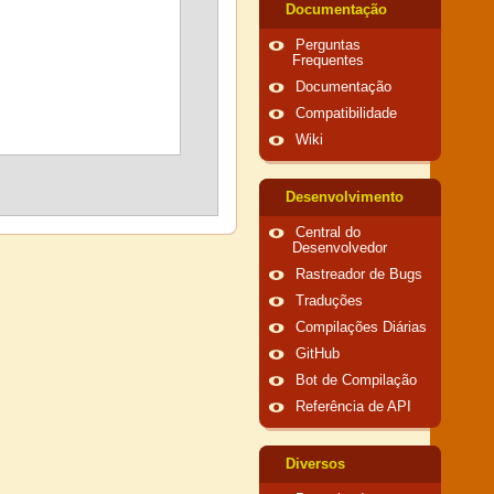
Documentação
Perguntas
Frequentes
Documentação
Compatibilidade
Wiki
Desenvolvimento
Central do
Desenvolvedor
Rastreador de Bugs
Traduções
Compilações Diárias
GitHub
Bot de Compilação
Referência de API
Diversos