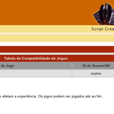
Script Crea
Tabela de Compatibilidade de Jogos
 do Jogo
ID do ScummVM
voyeur
 afetam a experiência. Os jogos podem ser jogados até ao fim.