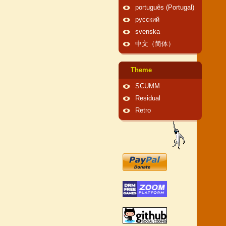
português (Portugal)
русский
svenska
中文（简体）
Theme
SCUMM
Residual
Retro