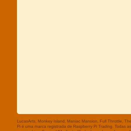
LucasArts, Monkey Island, Maniac Mansion, Full Throttle, T
Pi é uma marca registrada de Raspberry Pi Trading. Todas a