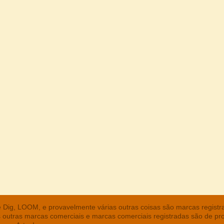
he Dig, LOOM, e provavelmente várias outras coisas são marcas regist
s outras marcas comerciais e marcas comerciais registradas são de pr