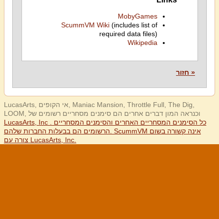
MobyGames
ScummVM Wiki
(includes list of
required data files)
Wikipedia
« חזור
LucasArts, אי הקופים, Maniac Mansion, Throttle Full, The Dig,
LOOM, וכנראה המון דברים אחרים הם סימנים מסחריים רשומים של
LucasArts, Inc . כל הסימנים המסחריים האחרים והסימנים המסחריים
הרשומים הם בבעלות החברות שלהם. ScummVM אינה קשורה בשום
צורה עם LucasArts, Inc.