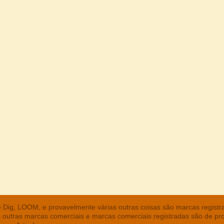
he Dig, LOOM, e provavelmente várias outras coisas são marcas regist
s outras marcas comerciais e marcas comerciais registradas são de pr