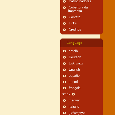
Patrocinadores
Cobertura da
Imprensa
Contato
Links
Créditos
Language
català
Deutsch
Ελληνικά
English
español
suomi
français
עברית
magyar
italiano
ქართული