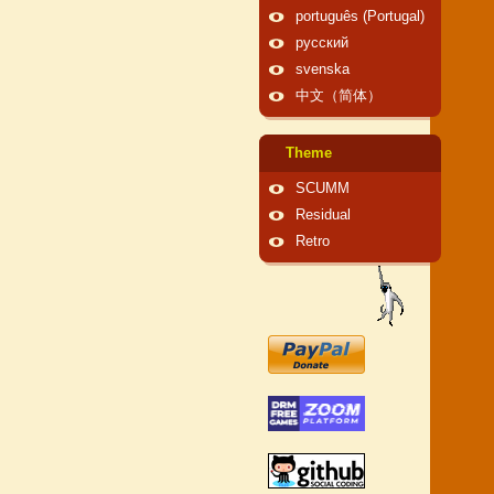
português (Portugal)
русский
svenska
中文（简体）
Theme
SCUMM
Residual
Retro