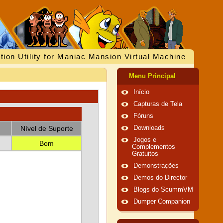
tion Utility for Maniac Mansion Virtual Machine
Menu Principal
Início
Capturas de Tela
Fóruns
Nível de Suporte
Downloads
Jogos e
Bom
Complementos
Gratuitos
Demonstrações
Demos do Director
Blogs do ScummVM
Dumper Companion