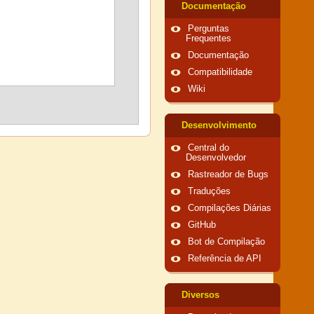
Documentação
Perguntas
Frequentes
Documentação
Compatibilidade
Wiki
Desenvolvimento
Central do
Desenvolvedor
Rastreador de Bugs
Traduções
Compilações Diárias
GitHub
Bot de Compilação
Referência de API
Diversos