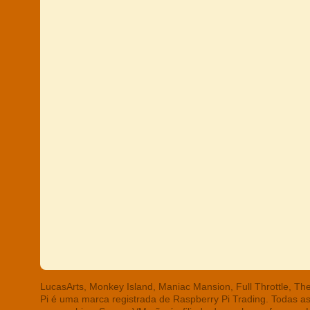
LucasArts, Monkey Island, Maniac Mansion, Full Throttle, T
Pi é uma marca registrada de Raspberry Pi Trading. Todas a