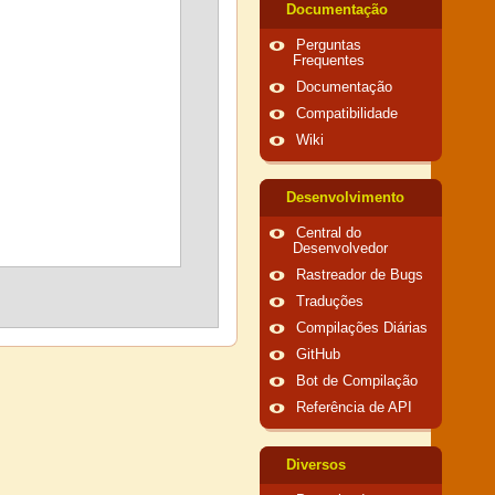
Documentação
Perguntas
Frequentes
Documentação
Compatibilidade
Wiki
Desenvolvimento
Central do
Desenvolvedor
Rastreador de Bugs
Traduções
Compilações Diárias
GitHub
Bot de Compilação
Referência de API
Diversos