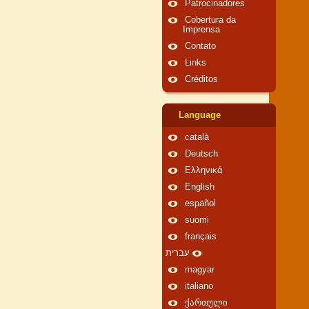
Patrocinadores
Cobertura da
Imprensa
Contato
Links
Créditos
Language
català
Deutsch
Ελληνικά
English
español
suomi
français
עברית
magyar
italiano
ქართული