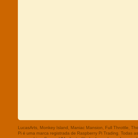
LucasArts, Monkey Island, Maniac Mansion, Full Throttle, T
Pi é uma marca registrada de Raspberry Pi Trading. Todas a