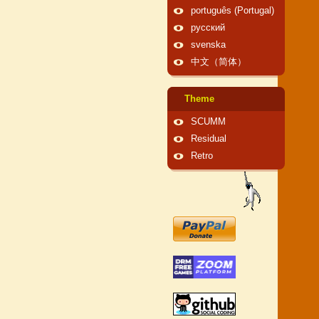
português (Portugal)
русский
svenska
中文（简体）
Theme
SCUMM
Residual
Retro