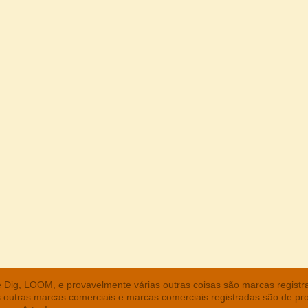
he Dig, LOOM, e provavelmente várias outras coisas são marcas regist
s outras marcas comerciais e marcas comerciais registradas são de pr