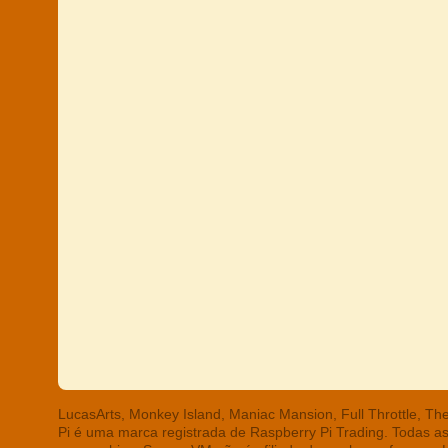
LucasArts, Monkey Island, Maniac Mansion, Full Throttle, T
Pi é uma marca registrada de Raspberry Pi Trading. Todas a