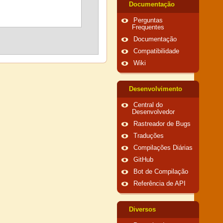
Documentação
Perguntas
Frequentes
Documentação
Compatibilidade
Wiki
Desenvolvimento
Central do
Desenvolvedor
Rastreador de Bugs
Traduções
Compilações Diárias
GitHub
Bot de Compilação
Referência de API
Diversos