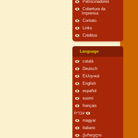
Patrocinadores
Cobertura da
Imprensa
Contato
Links
Créditos
Language
català
Deutsch
Ελληνικά
English
español
suomi
français
עברית
magyar
italiano
ქართული