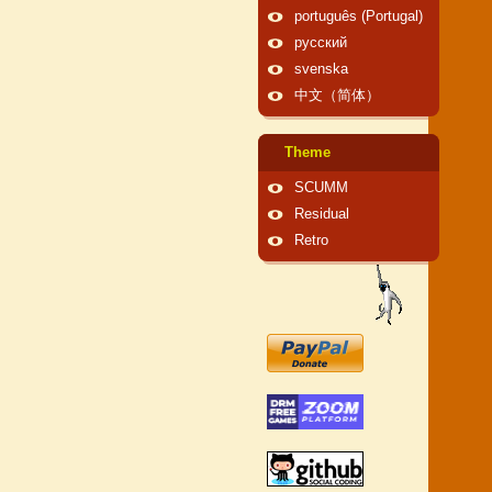
português (Portugal)
русский
svenska
中文（简体）
Theme
SCUMM
Residual
Retro