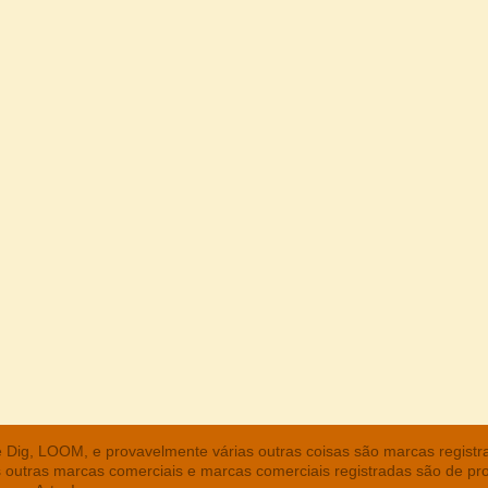
he Dig, LOOM, e provavelmente várias outras coisas são marcas regist
s outras marcas comerciais e marcas comerciais registradas são de pr