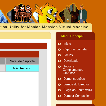
tion Utility for Maniac Mansion Virtual Machine
Menu Principal
Início
Capturas de Tela
Fóruns
Nível de Suporte
Downloads
Jogos e
Não testado
Complementos
Gratuitos
Demonstrações
Demos do Director
Blogs do ScummVM
Dumper Companion