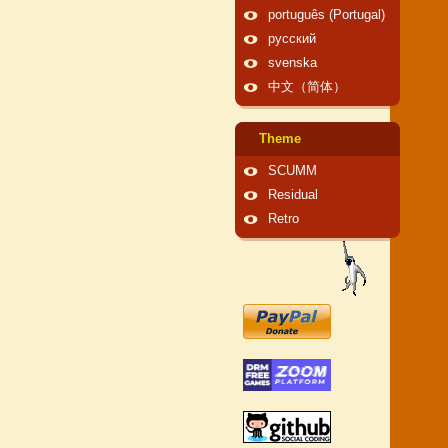
português (Portugal)
русский
svenska
中文（简体）
Theme
SCUMM
Residual
Retro