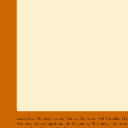
LucasArts, Monkey Island, Maniac Mansion, Full Throttle, T
Pi é uma marca registrada de Raspberry Pi Trading. Todas a