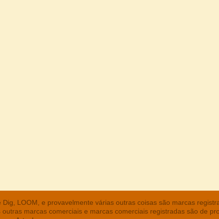
he Dig, LOOM, e provavelmente várias outras coisas são marcas regist
s outras marcas comerciais e marcas comerciais registradas são de pr