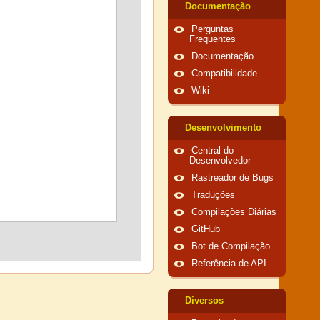
Documentação
Perguntas
Frequentes
Documentação
Compatibilidade
Wiki
Desenvolvimento
Central do
Desenvolvedor
Rastreador de Bugs
Traduções
Compilações Diárias
GitHub
Bot de Compilação
Referência de API
Diversos