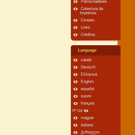
Patrocinadores
Cobertura da
Imprensa
Contato
Links
Créditos
Language
català
Deutsch
Ελληνικά
English
español
suomi
français
עברית
magyar
italiano
ქართული