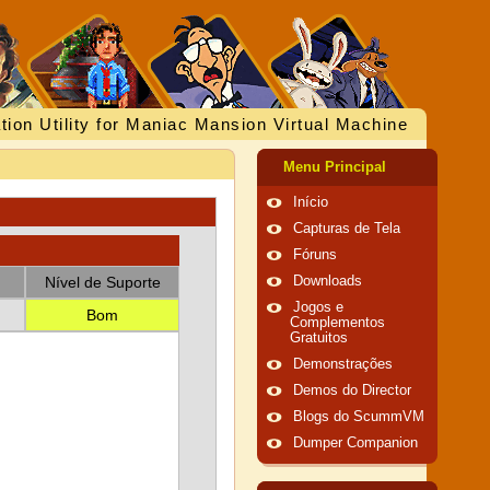
tion Utility for Maniac Mansion Virtual Machine
Menu Principal
Início
Capturas de Tela
Fóruns
Nível de Suporte
Downloads
Jogos e
Bom
Complementos
Gratuitos
Demonstrações
Demos do Director
Blogs do ScummVM
Dumper Companion