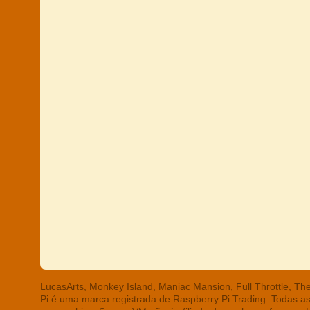
LucasArts, Monkey Island, Maniac Mansion, Full Throttle, T
Pi é uma marca registrada de Raspberry Pi Trading. Todas a