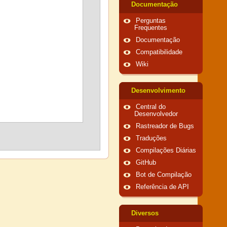
Documentação
Perguntas
Frequentes
Documentação
Compatibilidade
Wiki
Desenvolvimento
Central do
Desenvolvedor
Rastreador de Bugs
Traduções
Compilações Diárias
GitHub
Bot de Compilação
Referência de API
Diversos