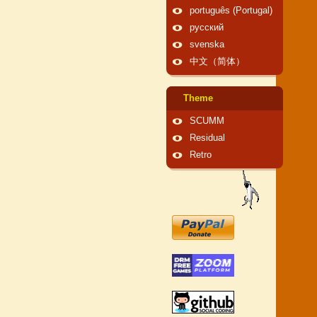
português (Portugal)
русский
svenska
中文（简体）
Theme
SCUMM
Residual
Retro