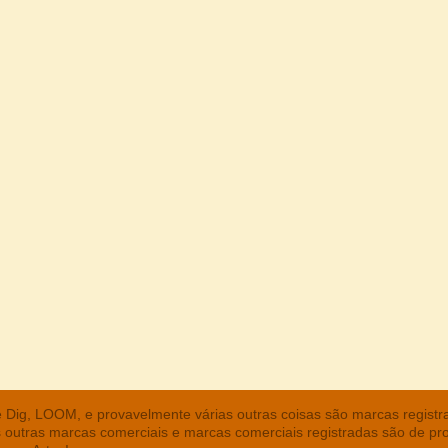
he Dig, LOOM, e provavelmente várias outras coisas são marcas regist
s outras marcas comerciais e marcas comerciais registradas são de pr