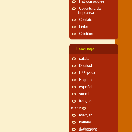
Patrocinadores
Cobertura da
Imprensa
Contato
Links
Créditos
Language
català
Deutsch
Ελληνικά
English
español
suomi
français
עברית
magyar
italiano
ქართული