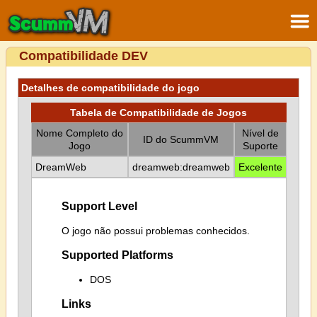
Compatibilidade DEV
Detalhes de compatibilidade do jogo
Tabela de Compatibilidade de Jogos
Nome Completo do
Nível de
ID do ScummVM
Jogo
Suporte
DreamWeb
dreamweb:dreamweb
Excelente
Support Level
O jogo não possui problemas conhecidos.
Supported Platforms
DOS
Links