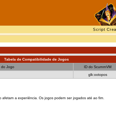
Script Crea
Tabela de Compatibilidade de Jogos
 do Jogo
ID do ScummVM
glk:ootopos
 afetam a experiência. Os jogos podem ser jogados até ao fim.