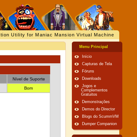
tion Utility for Maniac Mansion Virtual Machine
Menu Principal
Início
Capturas de Tela
Fóruns
Nível de Suporte
Downloads
Jogos e
Bom
Complementos
Gratuitos
Demonstrações
Demos do Director
Blogs do ScummVM
Dumper Companion