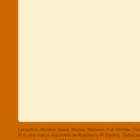
LucasArts, Monkey Island, Maniac Mansion, Full Throttle, T
Pi é uma marca registrada de Raspberry Pi Trading. Todas a