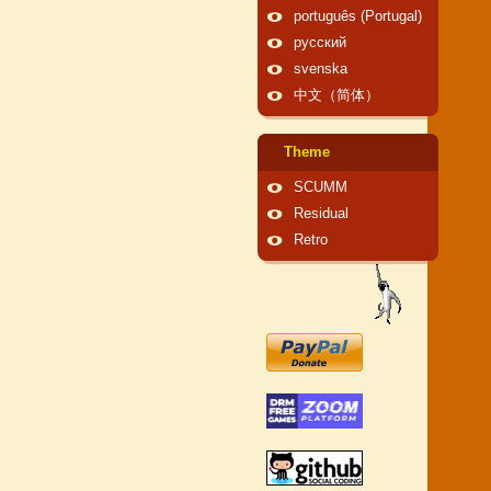
português (Portugal)
русский
svenska
中文（简体）
Theme
SCUMM
Residual
Retro