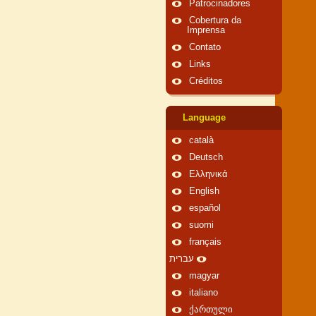
Patrocinadores
Cobertura da
Imprensa
Contato
Links
Créditos
Language
català
Deutsch
Ελληνικά
English
español
suomi
français
עברית
magyar
italiano
ქართული