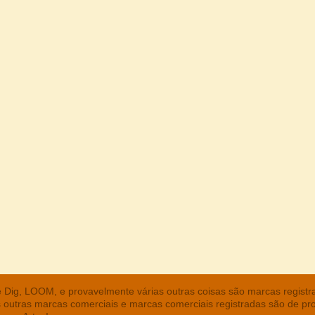
he Dig, LOOM, e provavelmente várias outras coisas são marcas regist
s outras marcas comerciais e marcas comerciais registradas são de pr