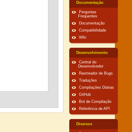
Documentação
Perguntas
Frequentes
Documentação
Compatibilidade
Wiki
Desenvolvimento
Central do
Desenvolvedor
Rastreador de Bugs
Traduções
Compilações Diárias
GitHub
Bot de Compilação
Referência de API
Diversos