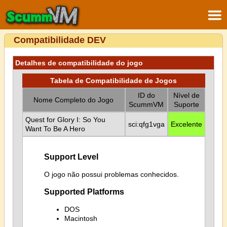
Compatibilidade DEV
Detalhes de compatibilidade do jogo
Tabela de Compatibilidade de Jogos
ID do
Nível de
Nome Completo do Jogo
ScummVM
Suporte
Quest for Glory I: So You
sci:qfg1vga
Excelente
Want To Be A Hero
Support Level
O jogo não possui problemas conhecidos.
Supported Platforms
DOS
Macintosh