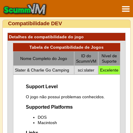
Compatibilidade DEV
Detalhes de compatibilidade do jogo
Tabela de Compatibilidade de Jogos
ID do
Nível de
Nome Completo do Jogo
ScummVM
Suporte
Slater & Charlie Go Camping
sci:slater
Excelente
Support Level
O jogo não possui problemas conhecidos.
Supported Platforms
DOS
Macintosh
Links