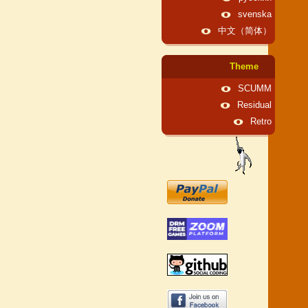
svenska
中文（简体）
Theme
SCUMM
Residual
Retro