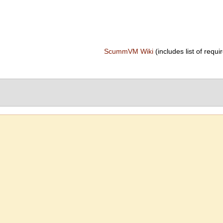
ScummVM Wiki
(includes list of requir