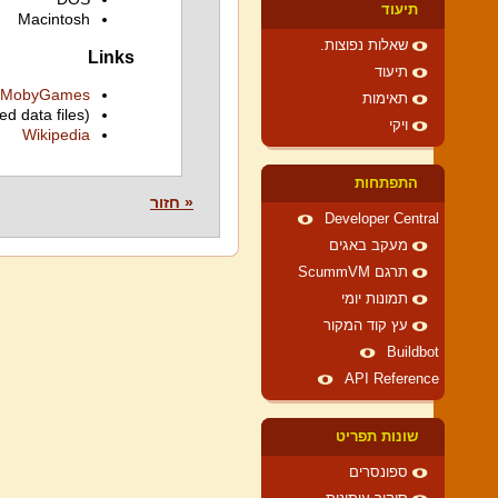
תיעוד
Macintosh
שאלות נפוצות.
Links
תיעוד
MobyGames
תאימות
ed data files)
ויקי
Wikipedia
התפתחות
« חזור
Developer Central
מעקב באגים
תרגם ScummVM
תמונות יומי
עץ קוד המקור
Buildbot
API Reference
שונות תפריט
ספונסרים