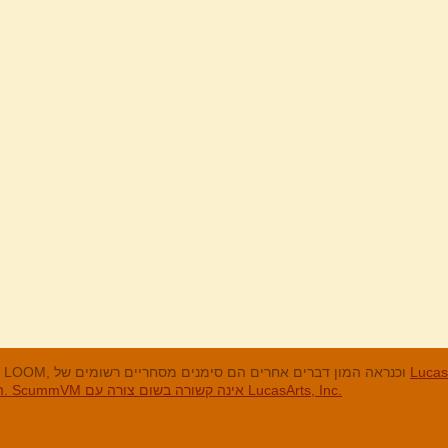
מנים המסחריים
LucasArts, אי הקופים, Maniac Mansion, Throttle Full, The Dig, LOOM, וכנראה המון דברים אחרים הם סימנים מסחריים רשומים של
האחרים והסימנים המסחריים הרשומים הם בבעלות החברות שלהם. ScummVM אינה קשורה בשום צורה עם LucasArts, Inc.