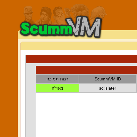
ScummVM ID
רמת תמיכה
sci:slater
מעולה