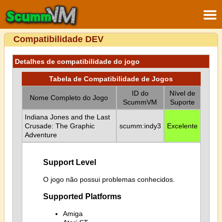
Compatibilidade DEV
Detalhes de compatibilidade do jogo
Tabela de Compatibilidade de Jogos
ID do
Nível de
Nome Completo do Jogo
ScummVM
Suporte
Indiana Jones and the Last
Crusade: The Graphic
scumm:indy3
Excelente
Adventure
Support Level
O jogo não possui problemas conhecidos.
Supported Platforms
Amiga