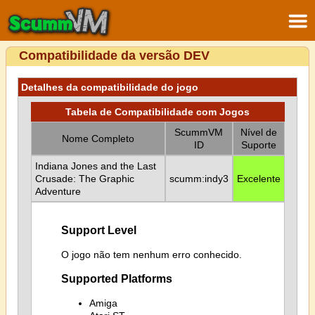
Compatibilidade da versão DEV
Detalhes da compatibilidade do jogo
Tabela de Compatibilidade com Jogos
ScummVM
Nível de
Nome Completo
ID
Suporte
Indiana Jones and the Last
Crusade: The Graphic
scumm:indy3
Excelente
Adventure
Support Level
O jogo não tem nenhum erro conhecido.
Supported Platforms
Amiga