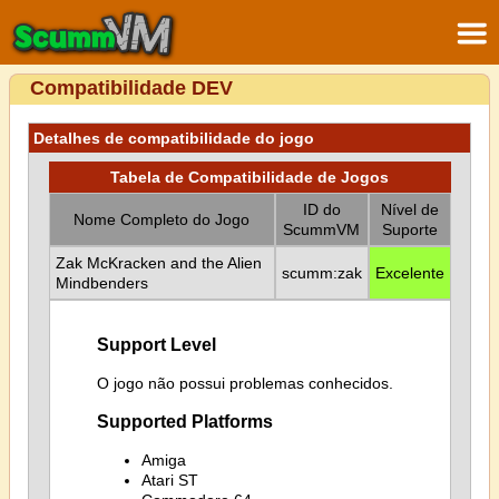
Compatibilidade DEV
Detalhes de compatibilidade do jogo
Tabela de Compatibilidade de Jogos
ID do
Nível de
Nome Completo do Jogo
ScummVM
Suporte
Zak McKracken and the Alien
scumm:zak
Excelente
Mindbenders
Support Level
O jogo não possui problemas conhecidos.
Supported Platforms
Amiga
Atari ST