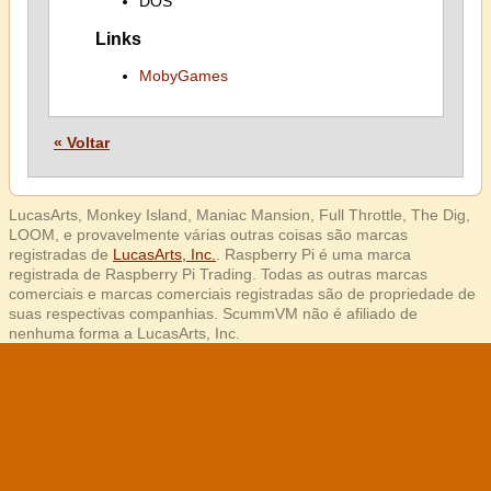
DOS
Links
MobyGames
« Voltar
LucasArts, Monkey Island, Maniac Mansion, Full Throttle, The Dig,
LOOM, e provavelmente várias outras coisas são marcas
registradas de
LucasArts, Inc.
. Raspberry Pi é uma marca
registrada de Raspberry Pi Trading. Todas as outras marcas
comerciais e marcas comerciais registradas são de propriedade de
suas respectivas companhias. ScummVM não é afiliado de
nenhuma forma a LucasArts, Inc.