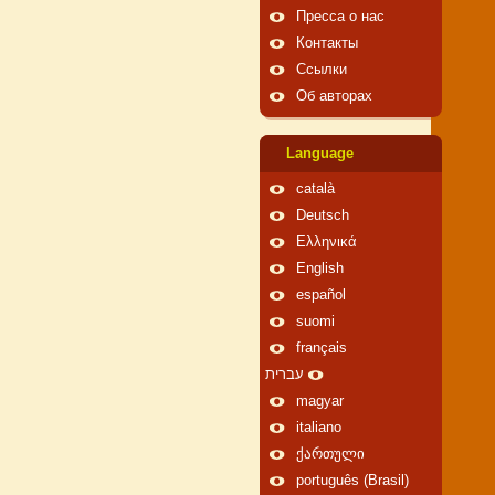
Пресса о нас
Контакты
Ссылки
Об авторах
Language
català
Deutsch
Ελληνικά
English
español
suomi
français
עברית
magyar
italiano
ქართული
português (Brasil)