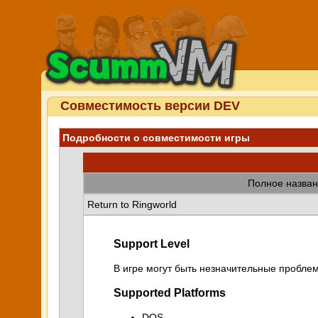
Совместимость версии DEV
Подробности о совместимости игры
Полное назван
Return to Ringworld
Support Level
В игре могут быть незначительные проблем
Supported Platforms
DOS