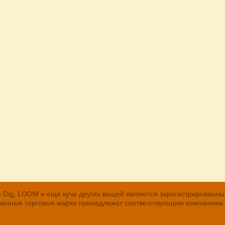
, The Dig, LOOM и ещё куча других вещей являются зарегистрирован
рованные торговые марки принадлежат соответствующим компаниям