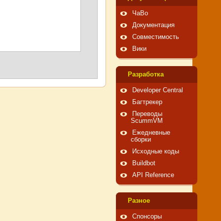
ЧаВо
Документация
Совместимость
Вики
Pазработка
Developer Central
Багтрекер
Переводы
ScummVM
Ежедневные
сборки
Исходные коды
Buildbot
API Reference
Pазное
Спонсоры