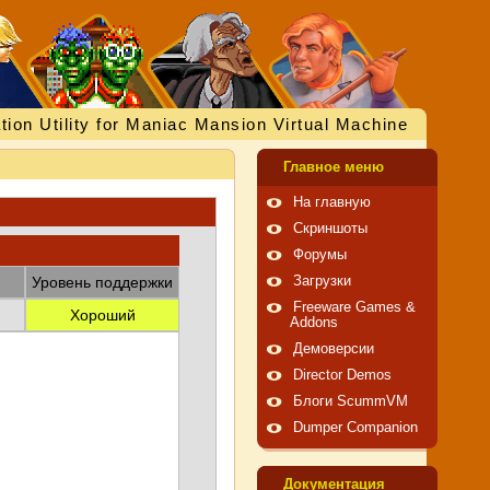
tion Utility for Maniac Mansion Virtual Machine
Главное меню
На главную
Скриншоты
Форумы
Уровень поддержки
Загрузки
Freeware Games &
Хороший
Addons
Демоверсии
Director Demos
Блоги ScummVM
Dumper Companion
Документация