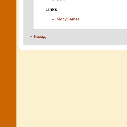
Links
MobyGames
« Назад