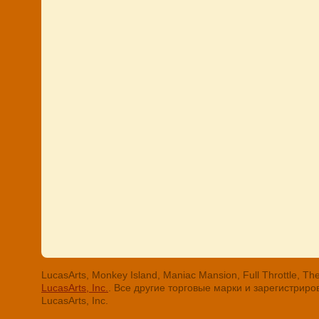
LucasArts, Monkey Island, Maniac Mansion, Full Throttle
LucasArts, Inc.
. Все другие торговые марки и зарегистри
LucasArts, Inc.