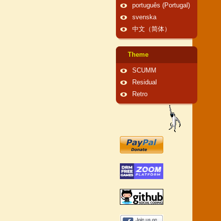
português (Portugal)
svenska
中文（简体）
Theme
SCUMM
Residual
Retro